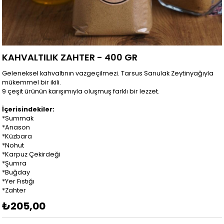
KAHVALTILIK ZAHTER - 400 GR
Geleneksel kahvaltının vazgeçilmezi. Tarsus Sarıulak Zeytinyağıyla
mükemmel bir ikili.
9 çeşit ürünün karışımıyla oluşmuş farklı bir lezzet.
İçerisindekiler:
*Summak
*Anason
*Küzbara
*Nohut
*Karpuz Çekirdeği
*Şumra
*Buğday
*Yer Fıstığı
*Zahter
₺205,00