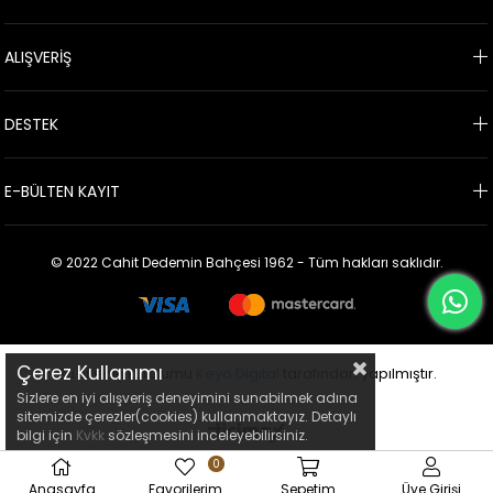
ALIŞVERİŞ
DESTEK
E-BÜLTEN KAYIT
© 2022 Cahit Dedemin Bahçesi 1962 - Tüm hakları saklıdır.
Çerez Kullanımı
Bu sitenin kurulumu
Keyo Digital
tarafından yapılmıştır.
Sizlere en iyi alışveriş deneyimini sunabilmek adına
sitemizde çerezler(cookies) kullanmaktayız. Detaylı
bilgi için
Kvkk
sözleşmesini inceleyebilirsiniz.
0
Anasayfa
Favorilerim
Sepetim
Üye Girişi