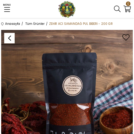
0
MENU
Anasayfa
Tüm Ürünler
ZEHİR ACI SAMANDAĞ PUL BİBERİ - 200 GR